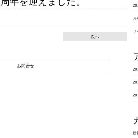
0周年を迎えました。
2
お
サ
次へ
お問合せ
2
2
2
新